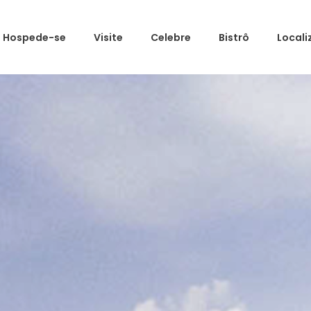
Hospede-se
Visite
Celebre
Bistrô
Local