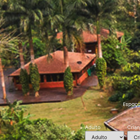
Espaço
Adulto
Cria