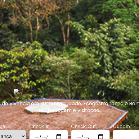
 de Vivência em Sustentabilidade, Ecogastronomia e Bem
Hospedagem e Visitação.
nça
Check In
Check Out
Cupom