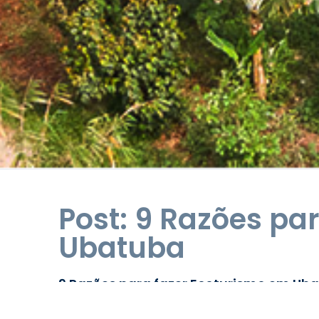
Post: 9 Razões pa
Ubatuba
9 Razões para fazer Ecoturismo em Ub
31/07/2022
112 Comentários