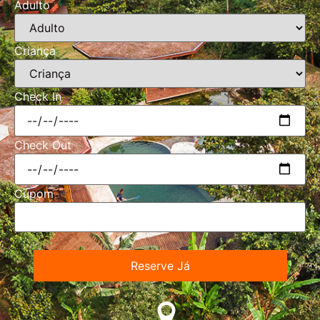
Adulto
Criança
Check In
Check Out
Cupom
Reserve Já